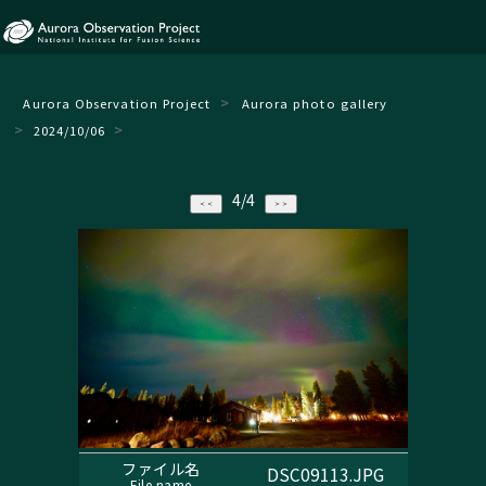
Aurora Observation Project
Aurora photo gallery
2024/10/06
4/4
ファイル名
DSC09113.JPG
File name