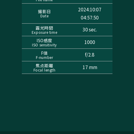
2024:10:07
撮影日
Date
04:57:50
露光時間
30 sec.
Exposure time
ISO感度
1000
ISO sensitivity
F値
f/2.8
F-number
焦点距離
17 mm
Focal length