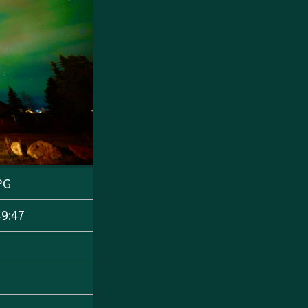
PG
49:47