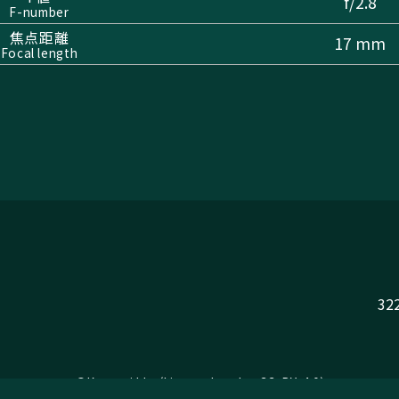
f/2.8
F-number
焦点距離
17 mm
Focal length
322
©Katsumi Ida (Licensed under CC BY 4.0)